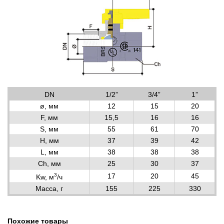
DN
1/2”
3/4”
1”
ø, мм
12
15
20
F, мм
15,5
16
16
S, мм
55
61
70
H, мм
37
39
42
L, мм
38
38
38
Ch, мм
25
30
37
3
17
20
45
Kw, м
/ч
Масса, г
155
225
330
Похожие товары