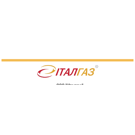
ООО "Италгаз"
07400, Киевская обл., г. Бровары,
ул. Я. Мудрого, 90
Карта сайта
(044) 233-21-48
(04594) 7-26-63
(050) 462-17-27