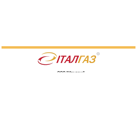
ООО "Италгаз"
07400, Киевская обл., г. Бровары,
ул. Я. Мудрого, 90
Карта сайта
(044) 233-21-48
(04594) 7-26-63
(050) 462-17-27
(063) 233-21-48