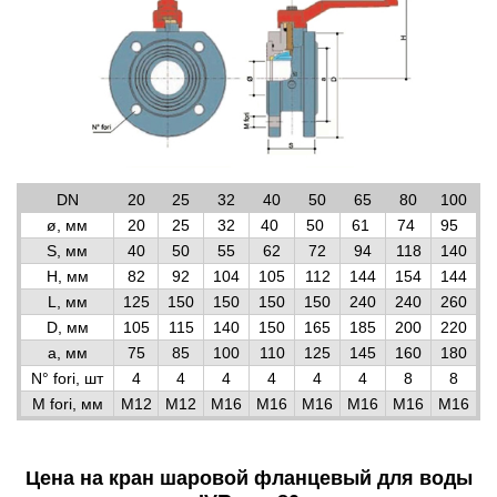
DN
20
25
32
40
50
65
80
100
ø, мм
20
25
32
40
50
61
74
95
S, мм
40
50
55
62
72
94
118
140
H, мм
82
92
104
105
112
144
154
144
L, мм
125
150
150
150
150
240
240
260
D, мм
105
115
140
150
165
185
200
220
a, мм
75
85
100
110
125
145
160
180
N° fori, шт
4
4
4
4
4
4
8
8
M fori, мм
М12
М12
М16
М16
М16
М16
М16
М16
Цена на кран шаровой фланцевый для воды