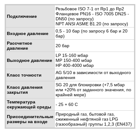
Резьбовое ISO 7-1 от Rp1 до Rp2
Фланцевое PN16 - ISO 7005 DN25 -
Подключение
DN50 (по запросу)
NPT ANSI ASME B1.20 (по запросу)
0,5 - 10 бар (по запросу 6 бар и 20
Входное давление
бар)
Рассчетное
20 бар
давление
LP 15-160 мбар
Выходное давление
MP 150-400 мбар
HP 400-4000 мбар
AG 5/10 в зависимости от выходного
Класс точности
давления
SG 20 для блокировки (+7,5 мбар
Класс давления
или +20% от заданного значения, по
закрытия
крайней мере)
Температура
- 25 + 60 С
окружающей среды
Природный газ, бытовой газ,
Присоединительные
сжиженный нефтяной газ LPG
размеры на входе
(газообразный) группы 1,2,3 (EN437)