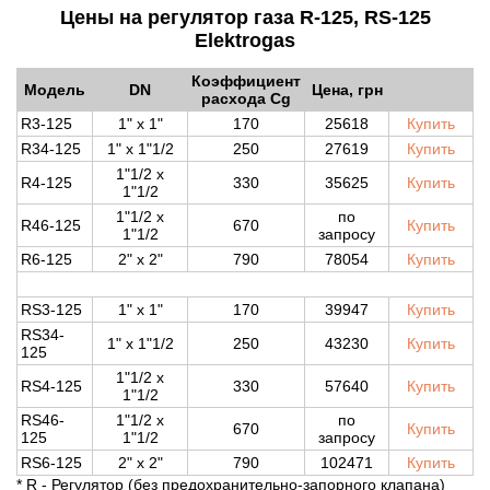
Цены на регулятор газа R-125, RS-125
Elektrogas
Коэффициент
Модель
DN
Цена, грн
расхода Cg
R3-125
1" x 1"
170
25618
Купить
R34-125
1" x 1"1/2
250
27619
Купить
1"1/2
x
R4-125
330
35625
Купить
1"1/2
1"1/2
x
по
R46-125
670
Купить
1"1/2
запросу
R6-125
2" x 2"
790
78054
Купить
RS3-125
1" x 1"
170
39947
Купить
RS34-
1" x 1"1/2
250
43230
Купить
125
1"1/2
x
RS
4-125
330
57640
Купить
1"1/2
RS
46-
1"1/2
x
по
670
Купить
125
1"1/2
запросу
RS6
-125
2" x 2
"
790
102471
Купить
* R - Регулятор (без предохранительно-запорного клапана)