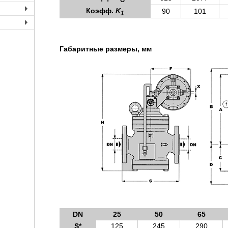
+
Коэфф.
K
90
101
1
+
+
Габаритные размеры, мм
DN
25
50
65
S*
125
245
290