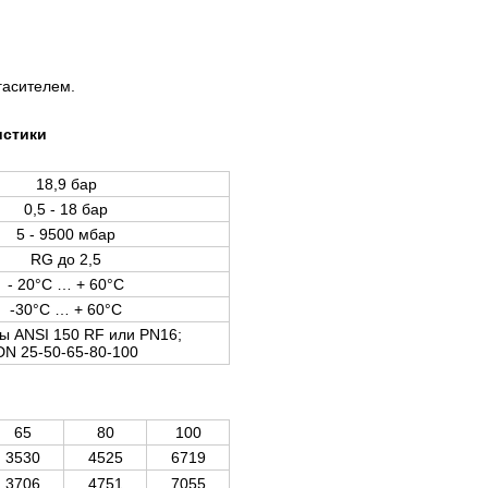
гасителем.
истики
18,9 бар
0,5 - 18 бар
5 - 9500 мбар
RG до 2,5
-
20°C … +
60°C
-30°C … +
60°C
 ANSI 150 RF или PN16;
DN 25-50-65-80-100
65
80
100
3530
4525
6719
3706
4751
7055