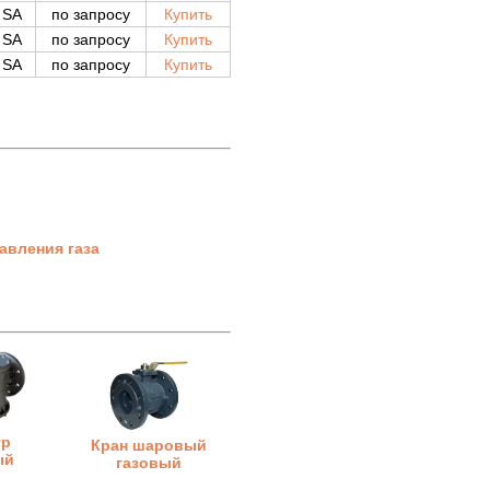
SA
по запросу
Купить
SA
по запросу
Купить
SA
по запросу
Купить
авления газа
тр
Кран шаровый
ый
газовый