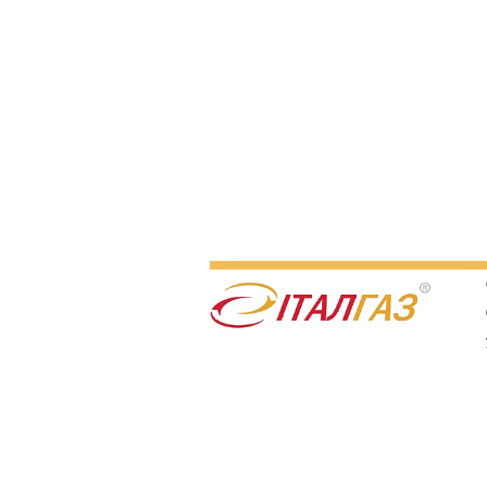
О
07
ул