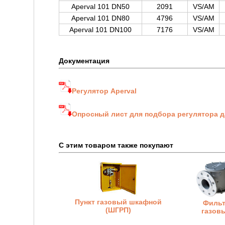
Aperval 101 DN50
2091
VS/AM
Aperval 101 DN80
4796
VS/AM
Aperval 101 DN100
7176
VS/AM
Документация
Регулятор Aperval
Опросный лист для подбора регулятора д
С этим товаром также покупают
Пункт газовый шкафной
Филь
(ШГРП)
газов