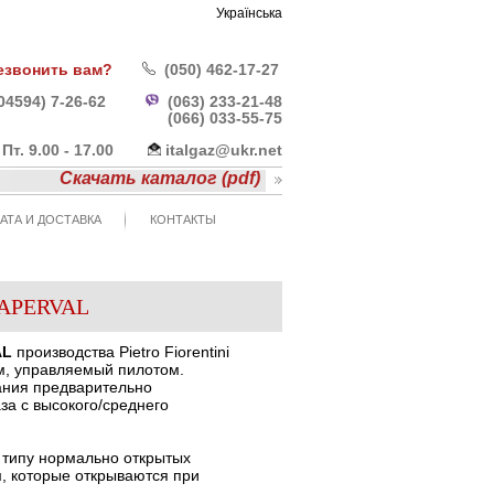
Українська
езвонить вам?
(050) 462-17-27
04594) 7-26-62
(063) 233-21-48
(066) 033-55-
75
- Пт. 9.00 - 17.00
italgaz@ukr.net
Скачать каталог (pdf)
АТА И ДОСТАВКА
КОНТАКТЫ
м APERVAL
AL
производства Pietro Fiorentini
ом, управляемый пилотом.
ания предварительно
за с высокого/среднего
.
 типу нормально открытых
ам, которые открываются при