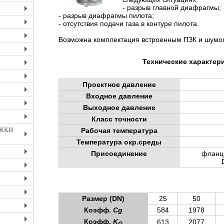
+
- разрыв главной диафрагмы;
- разрыв диафрагмы пилота;
+
- отсутствия подачи газа в контуре пилота.
+
Возможна комплектация встроенным ПЗК и шумо
+
+
Технические характер
+
+
Проектное давление
Входное давление
+
Выходное давление
+
Класс точности
+
ИЖКИ
Рабочая температура
+
Температура окр.среды
Присоединение
фланцы
+
+
+
Размер (DN)
25
50
+
Коэфф.
Сg
584
1978
+
Коэфф.
K
613
2077
G