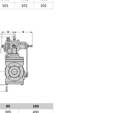
101
101
101
80
100
385
490