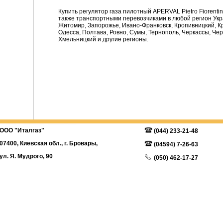
Купить регулятор газа пилотный APERVAL Pietro Fiorentini
также транспортными перевозчиками в любой регион Укр
Житомир, Запорожье, Ивано-Франковск, Кропивницкий, Кри
Одесса, Полтава, Ровно, Сумы, Тернополь, Черкассы, Чер
Хмельницкий и другие регионы.
ОО "Италгаз"
(044) 233-21-48
400, Киевская обл., г. Бровары,
(04594) 7-26-63
. Я. Мудрого, 90
(050) 462-17-27
Карта сайта
(063) 233-21-48
Перезвонить вам?
italgaz@ukr.net
© 2026 Все права защищены ООО Италгаз. Разработка сайта -
CodEX World Studio