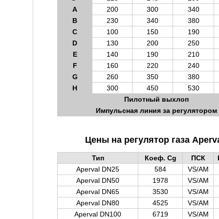
A
200
300
340
B
230
340
380
C
100
150
190
D
130
200
250
E
140
190
210
F
160
220
240
G
260
350
380
H
300
450
530
Пилотный выхлоп
Импульсная линия за регулятором
Цены на регулятор газа Aperval
Тип
Коеф. Cg
ПСК
Aperval DN25
584
VS/AM
Aperval DN50
1978
VS/AM
Aperval DN65
3530
VS/AM
Aperval DN80
4525
VS/AM
Aperval DN100
6719
VS/AM