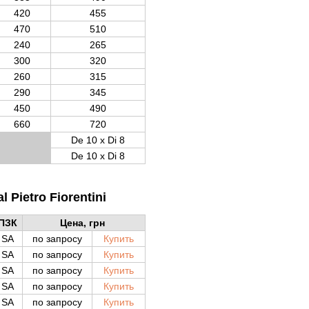
420
455
470
510
240
265
300
320
260
315
290
345
450
490
660
720
De 10 x Di 8
De 10 x Di 8
 Pietro Fiorentini
ПЗК
Цена, грн
SA
по запросу
Купить
SA
по запросу
Купить
SA
по запросу
Купить
SA
по запросу
Купить
SA
по запросу
Купить