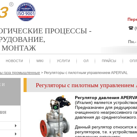
Пер
(
ЛОГИЧЕСКИЕ ПРОЦЕССЫ -
РУДОВАНИЕ,
Пн.
И МОНТАЖ
НОВОСТИ
WIKI
УСЛУГИ
ОЛ
ПРАЙСЫ
ОПЛ
ры газа промышленные
>
Регуляторы с пилотным управлением APERVAL
Регуляторы с пилотным управление
 И
Регулятор давления APERV
(Италия) является устройств
Предназначен для редуциров
очищенного неагрессивного га
НИЯ
давления до среднего/низкого
Данный регулятор относится к
+
регуляторов, т.е. к устройств
следующих ситуациях: