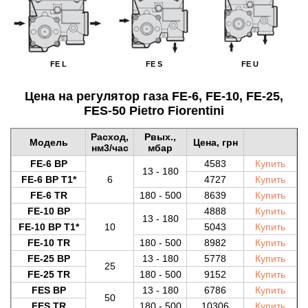
FE L
FE S
FE U
Цена на регулятор газа FE-6, FE-10, FE-25,
FES-50 Pietro Fiorentini
Расход,
Pвых.,
Модель
Цена, грн
нм3/час
мбар
FE-6 BP
4583
Купить
13 - 180
FE-6 BP T1*
6
4727
Купить
FE-6 TR
180 - 500
8639
Купить
FE-10 BP
4888
Купить
13 - 180
FE-10 BP T1*
10
5043
Купить
FE-10 TR
180 - 500
8982
Купить
FE-25 BP
13 - 180
5778
Купить
25
FE-25 TR
180 - 500
9152
Купить
FES BP
13 - 180
6786
Купить
50
FES TR
180 - 500
10306
Купить