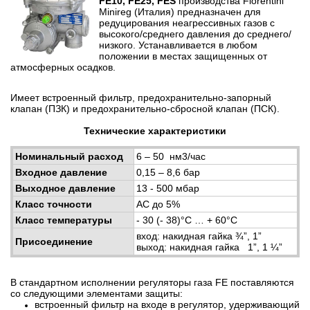
FE10, FE25, FES
производства Fiorentini
Minireg (Италия) предназначен для
редуцирования неагрессивных газов с
высокого/среднего давления до среднего/
низкого. Устанавливается в любом
положении в местах защищенных от
атмосферных осадков.
Имеет встроенный фильтр, предохранительно-запорный
клапан (ПЗК) и предохранительно-сбросной клапан (ПСК).
Технические характеристики
Номинальный расход
6 – 50 нм3/час
Входное давление
0,15 – 8,6 бар
Выходное давление
13 - 500 мбар
Класс точности
AC до 5%
Класс температуры
- 30 (- 38)°C … + 60°C
вход: накидная гайка ¾”, 1”
Присоединение
выход: накидная гайка 1”, 1 ¼”
В стандартном исполнении регуляторы газа FE поставляются
со следующими элементами защиты:
встроенный фильтр на входе в регулятор, удерживающий