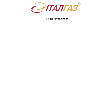
ООО "Италгаз"
07400, Киевская обл., г. Бровары,
ул. Я. Мудрого, 90
Карта сайта
(044) 233-21-48
(04594) 7-26-63
(050) 462-17-27
(063) 233-21-48
Перезвонить вам?
italgaz@ukr.net
Присоединяйтесь к нам...
© 2026 Все права защищены ООО Италгаз. Разработка сайта -
CodEX World Studio