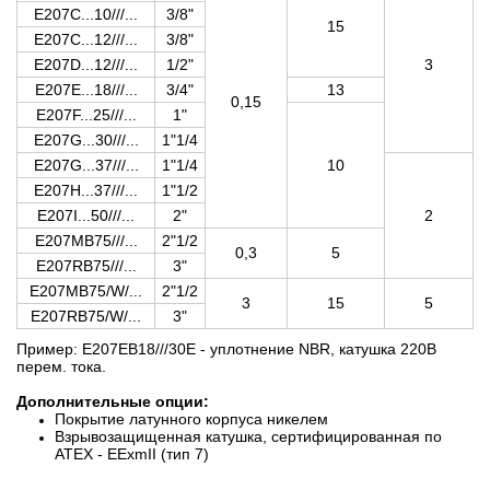
E207C...10///...
3/8"
15
E207C...12///...
3/8"
E207D...12///...
1/2"
3
E207E...18///...
3/4"
13
0,15
E207F...25///...
1"
E207G...30///...
1"1/4
E207G...37///...
1"1/4
10
E207H...37///...
1"1/2
E207I...50///...
2"
2
E207MB75///...
2"1/2
0,3
5
E207RB75///...
3"
E207MB75/W/...
2"1/2
3
15
5
E207RB75/W/...
3"
Пример: E207EB18///30E - уплотнение NBR, катушка 220В
перем. тока.
Дополнительные опции:
Покрытие латунного корпуса никелем
Взрывозащищенная катушка, сертифицированная по
ATEX - EExmII (тип 7)