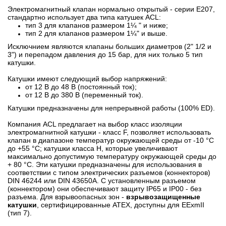
Электромагнитный клапан нормально открытый - серии Е207,
стандартно использует два типа катушек ACL:
тип 3 для клапанов размером 1¼ " и ниже;
тип 2 для клапанов размером 1¼" и выше.
Исключнием являются клапаны больших диаметров (2" 1/2 и
3") и перепадом давления до 15 бар, для них только 5 тип
катушки.
Катушки имеют следующий выбор напряжений:
от 12 В до 48 В (постоянный ток);
от 12 В до 380 В (переменный ток).
Катушки предназначены для непрерывной работы (100% ED).
Компания ACL предлагает на выбор класс изоляции
электромагнитной катушки - класс F, позволяет использовать
клапан в диапазоне температур окружающей среды от -10 °C
до +55 °C; катушки класса H, которые увеличивают
максимально допустимую температуру окружающей среды до
+ 80 °С. Эти катушки предназначены для использования в
соответствии с типом электрических разъемов (коннекторов)
DIN 46244 или DIN 43650A. С установленным разъемом
(коннектором) они обеспечивают защиту IP65 и IP00 - без
разъема. Для взрывоопасных зон -
взрывозащищенные
катушки
, сертифицированные ATEX, доступны для EExmII
(тип 7).