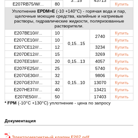
3...15
43713
E207RB75/W/...
80
Купить
Уплотнение
EPDM=E
(-10 +140
°C)
- горячая вода и пар,
щелочные моющие средства, калийные и натриевые
растворы, гидравлические жидкости, поляризованные
растворители.
E207BE10///...
10
Купить
2740
E207CE10///...
10
Купить
0,15...15
E207CE12///...
12
3234
Купить
E207DE12///...
15
3269
Купить
E207EE18///...
20
0,15...13
4057
Купить
E207FE25///...
25
5740
Купить
E207GE30///...
32
9806
Купить
E207GE37///...
32
0,15...10
13070
Купить
E207HE37///...
40
13421
Купить
E207IE50///...
50
17403
Купить
* FPM
(-10°C +130°C) уплотнение - цена по запросу
Документация
Электромагнитный клапан E207.pdf