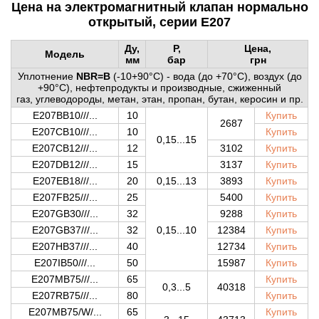
Цена на электромагнитный клапан нормально
открытый, серии Е207
Ду,
P
,
Цена,
Модель
мм
бар
грн
Уплотнение
NBR=B
(-10+90°C) - вода (до +70°С), воздух (до
+90°С), нефтепродукты и производные, сжиженный
газ, углеводороды, метан, этан, пропан, бутан, керосин и пр.
E207BB10///...
10
Купить
2687
E207CB10///...
10
Купить
0,15...15
E207CB12///...
12
3102
Купить
E207DB12///...
15
3137
Купить
E207EB18///...
20
0,15...13
3893
Купить
E207FB25///...
25
5400
Купить
E207GB30///...
32
9288
Купить
E207GB37///...
32
0,15...10
12384
Купить
E207HB37///...
40
12734
Купить
E207IB50///...
50
15987
Купить
E207MB75///...
65
Купить
0,3...5
40318
E207RB75///...
80
Купить
E207MB75/W/...
65
Купить