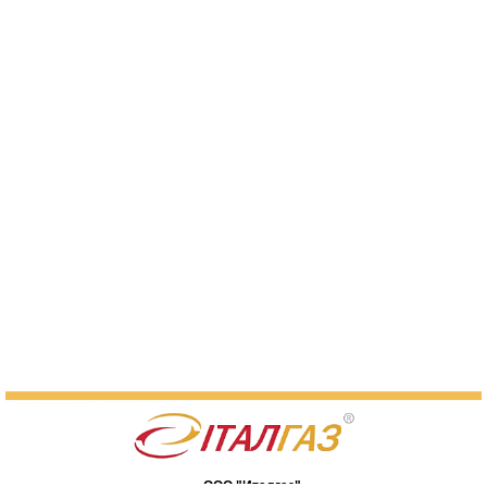
ООО "Италгаз"