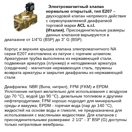
Электромагнитный клапан
нормально открытый, тип E207
–
двухходовой клапан непрямого действия
с сервоуправляемой диафрагмой
торговой марки
ACL s.r.l.
(Италия).
Присоединительные
размеры
данных клапанов варьируются в
диапазоне от 1/4"G (BSP) до 3" G (BSP).
Корпус и верхняя крышка клапана электромагнитного NA
серии Е207 изготовлена из латуни с горячим штампом.
Арматурная трубка выполнена из нержавеющей стали,
подвижная арматура (плунжер) и неподвижная арматура
(сердечник) - магнитная нержавеющея сталь, пружины
возврата арматуры и закрытия диафрагмы из нержавеющей
стали.
Диафрагма: NBR (Buna, нитрил), FPM (FKM) и EPDM.
Уплотнение нитрил желательно для использования с воздухом
(до 70 °С), водой (до 90 °С), дизельным топливом и другими
нефтепродуктами; FPM хорошо подходит для минеральной
среды и вакуума; EPDM - горячая вода (пар до 140 °С),
жидкостей на основе воды и гликоля, не предназначена для
использования с масляными жидкостями. Для клапанов с
присоединительными размерами 2 1/2" - 3" BSP (G) доступны
только нитриловые мембраны.