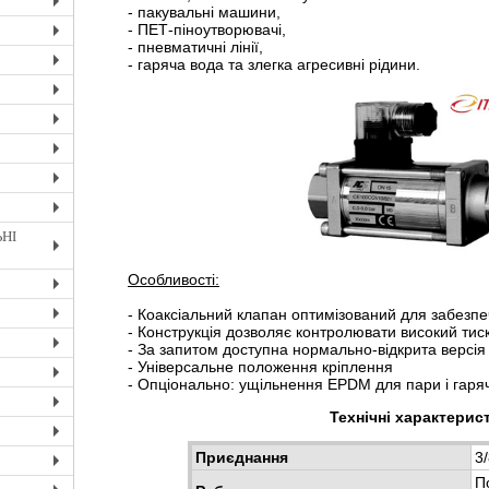
- пакувальні машини,
+
- ПЕТ-піноутворювачі,
+
- пневматичні лінії,
- гаряча вода та злегка агресивні рідини.
+
+
+
+
+
+
НІ
+
Особливості:
+
- Коаксіальний клапан оптимізований для забезп
+
- Конструкція дозволяє контролювати високий тис
- За запитом доступна нормально-відкрита версія
+
- Універсальне положення кріплення
- Опціонально: ущільнення EPDM для пари і гаря
+
Технічні характерис
+
+
Приєднання
3/
+
По