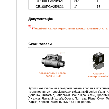
CE100EGV20/821
3/4"
16
CE100FGV25/821
1"
16
Документація:
Технічні характеристики коаксіального клап
Схожі товари
Коаксіальний клапан
Клапани
серії CP100
електромагнітн
Купити коаксіальний електромагнітний клапан з можливою
транспортними перевізниками в будь-який регіон України:
Донецьк, Житомир, Запоріжжя, Івано-Франківськ, Кропивниц
Луганськ, Львів, Миколаїв, Одеса, Полтава, Рівне, Суми, Те
Харків, Херсон, Хмельницький та інші регіони.