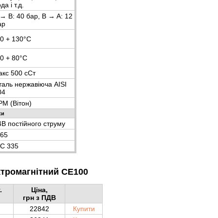
да і т.д.
→ B: 40 бар, B → A: 12
ар
20 + 130°С
10 + 80°С
акс 500 сСт
таль нержавіюча AISI
04
PM (Вітон)
ки
4В постійного струму
P65
EC 335
ктромагнітний CE100
.
Ціна,
грн з ПДВ
22842
Купити