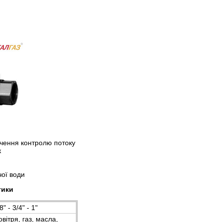
ечення контролю потоку
к
чої води
тики
8" - 3/4" - 1"
вітря, газ, масла,