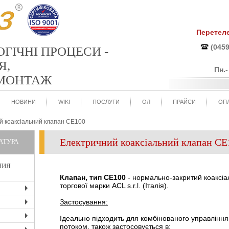
Перетел
(0459
ОГІЧНІ ПРОЦЕСИ -
Я,
Пн.
 МОНТАЖ
НОВИНИ
WIKI
ПОСЛУГИ
ОЛ
ПРАЙСИ
ОПЛ
й коаксіальний клапан CE100
Електричний коаксіальний клапан CE
АТУРА
НИЯ
Клапан, тип CE100
- нормально-закритий коаксіа
торгової марки ACL s.r.l. (Італія).
+
Застосування:
+
Ідеально підходить для комбінованого управління
+
потоком, також застосовується в: