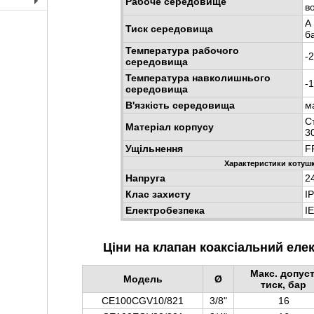
Рабоче середовище
во
+
A 
Тиск середовища
б
Температура рабочого
-
середовища
Температура навколишнього
-
середовища
В'язкість середовища
м
С
Матеріал корпусу
3
Ущільнення
F
Характеристики котуш
Напруга
2
Клас захисту
I
Електробезпека
I
Ціни на клапан коаксіальний еле
Макс. допуст
Модель
Ø
тиск, бар
CE100CGV10/821
3/8"
16