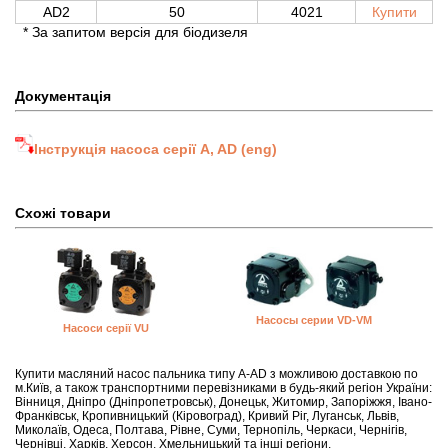
AD2
50
4021
Купити
* За запитом версія для біодизеля
Документація
Інструкція насоса серії A, AD (eng)
Схожі товари
Насосы серии VD-VM
Насоси серії VU
Купити масляний насос пальника типу A-AD з можливою доставкою по
м.Київ, а також транспортними перевізниками в будь-який регіон України:
Вінниця, Дніпро (Дніпропетровськ), Донецьк, Житомир, Запоріжжя, Івано-
Франківськ, Кропивницький (Кіровоград), Кривий Ріг, Луганськ, Львів,
Миколаїв, Одеса, Полтава, Рівне, Суми, Тернопіль, Черкаси, Чернігів,
Чернівці, Харків, Херсон, Хмельницький та інші регіони.