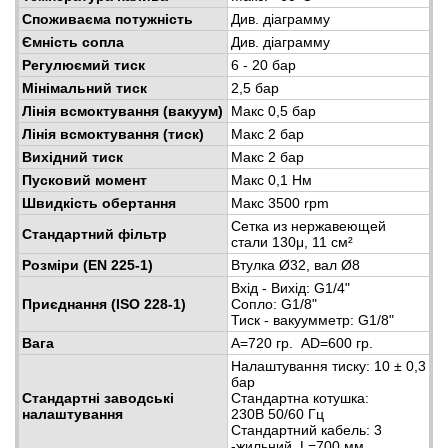
Споживаєма потужність
Див. діаграмму
Ємність сопла
Див. діаграмму
Регулюємий тиск
6 - 20 бар
Мінімальний тиск
2,5 бар
Лінія всмоктування (вакуум)
Макс 0,5 бар
Лінія всмоктування (тиск)
Макс 2 бар
Вихідний тиск
Макс 2 бар
Пусковий момент
Макс 0,1 Нм
Швидкість обертання
Макс 3500 rpm
Сетка из нержавеющей
Стандартний фільтр
стали 130μ, 11 см²
Розміри (EN 225-1)
Втулка Ø32, вал Ø8
Вхід - Вихід: G1/4"
Приєднання (ISO 228-1)
Сопло: G1/8"
Тиск - вакуумметр: G1/8"
Вага
A=720 гр. AD=600 гр.
Налаштування тиску: 10 ± 0,3
бар
Стандартні заводські
Стандартна котушка:
налаштування
230В 50/60 Гц
Стандартний кабель: 3
-жильний, L=700 мм