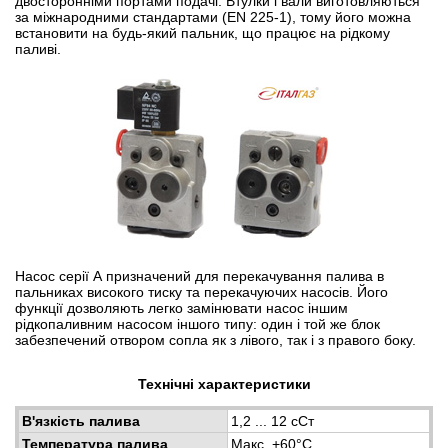
двосторонніми портами подачі. Втулки і вали виготовляються
за міжнародними стандартами (EN 225-1), тому його можна
встановити на будь-який пальник, що працює на рідкому
паливі.
Насос серії А призначений для перекачування палива в
пальниках високого тиску та перекачуючих насосів. Його
функції дозволяють легко замінювати насос іншим
рідкопаливним насосом іншого типу: один і той же блок
забезпечений отвором сопла як з лівого, так і з правого боку.
Технічні характеристики
В'язкість палива
1,2 ... 12 сСт
Температура палива
Макс. +60°С