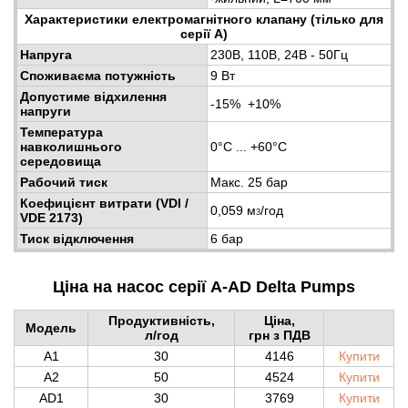
Характеристики електромагнітного клапану (тілько для
серії A)
Напруга
230В, 110В, 24В - 50Гц
Споживаєма потужність
9 Вт
Допустиме відхилення
-15% +10%
напруги
Температура
навколишнього
0°С ... +60°С
середовища
Рабочий тиск
Макс. 25 бар
Коефицієнт витрати (VDI /
0,059 м
/год
3
VDE 2173)
Тиск відключення
6 бар
Ціна на насос серії A-AD Delta Pumps
Продуктивність,
Ціна,
Модель
л/год
грн з ПДВ
A1
30
4146
Купити
A2
50
4524
Купити
AD1
30
3769
Купити