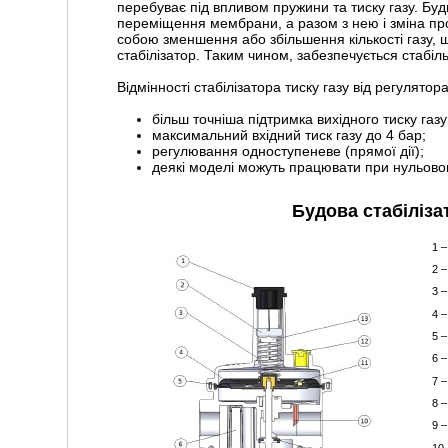
перебуває під впливом пружини та тиску газу. Буд
переміщення мембрани, а разом з нею і зміна про
собою зменшення або збільшення кількості газу, 
стабілізатор. Таким чином, забезпечується стабіль
Відмінності стабілізатора тиску газу від регулятора
більш точніша підтримка вихідного тиску газу
максимальний вхідний тиск газу до 4 бар;
регулювання одноступеневе (прямої дії);
деякі моделі можуть працювати при нульовом
Будова стабіліза
1 
2 
3 
4 
5 
6 
7 
8 
9 