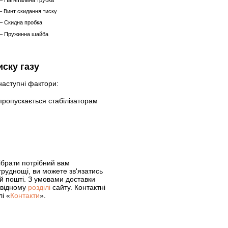
– Нагнітальна трубка
– Винт скидання тиску
 – Скидна пробка
 – Пружинна шайба
иску газу
 наступні фактори:
 пропускається стабілізаторам
ібрати потрібний вам
 труднощі, ви можете зв'язатись
 пошті. З умовами доставки
овідному
розділі
сайту. Контактні
лі «
Контакти
».