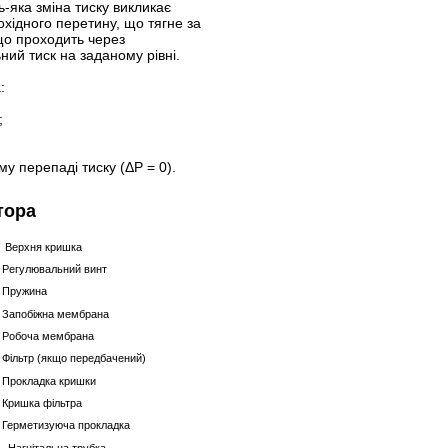
ь-яка зміна тиску викликає
хідного перетину, що тягне за
що проходить через
ний тиск на заданому рівні.
:
;
у перепаді тиску (ΔP = 0).
тора
– Верхня кришка
– Регулювальний винт
– Пружина
– Запобіжна мембрана
– Робоча мембрана
– Фільтр (якщо передбачений)
– Прокладка кришки
– Кришка фільтра
– Герметизуюча прокладка