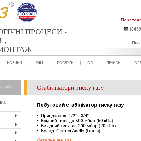
Перетел
(0459
ОГІЧНІ ПРОЦЕСИ -
Я,
Пн.
 МОНТАЖ
НОВИНИ
WIKI
ПОСЛУГИ
ОЛ
ПРАЙСИ
ОПЛ
Стабілізатори тиску газу
АТУРА
НИЯ
Побутовий стабілізатор тиску газу
• Приєднання: 1/2" - 3/4"
+
• Вхідний тиск: до 500 мбар (50 кПа)
• Вихідний тиск: до 200 мбар (20 кПа)
+
• Бренд: Giuliani Anello (Італія)
+
Детальніше >>>