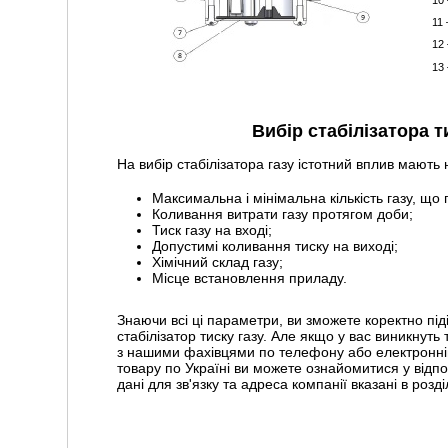
10 
11 
12
13
Вибір стабілізатора т
На вибір стабілізатора газу істотний вплив мають
Максимальна і мінімальна кількість газу, що
Коливання витрати газу протягом доби;
Тиск газу на вході;
Допустимі коливання тиску на виході;
Хімічний склад газу;
Місце встановлення приладу.
Знаючи всі ці параметри, ви зможете коректно під
стабілізатор тиску газу. Але якщо у вас виникнуть
з нашими фахівцями по телефону або електронній
товару по Україні ви можете ознайомитися у відп
дані для зв'язку та адреса компанії вказані в розді