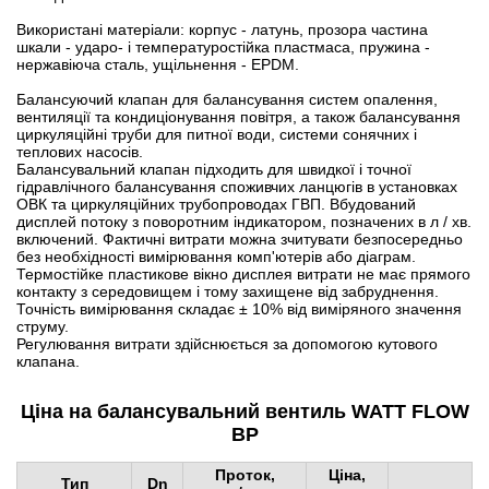
Використані матеріали: корпус - латунь, прозора частина
шкали - ударо- і температуростійка пластмаса, пружина -
нержавіюча сталь, ущільнення - EPDM.
Балансуючий клапан для балансування систем опалення,
вентиляції та кондиціонування повітря, а також балансування
циркуляційні труби для питної води, системи сонячних і
теплових насосів.
Балансувальний клапан підходить для швидкої і точної
гідравлічного балансування споживчих ланцюгів в установках
ОВК та циркуляційних трубопроводах ГВП. Вбудований
дисплей потоку з поворотним індикатором, позначених в л / хв.
включений. Фактичні витрати можна зчитувати безпосередньо
без необхідності вимірювання комп'ютерів або діаграм.
Термостійке пластикове вікно дисплея витрати не має прямого
контакту з середовищем і тому захищене від забруднення.
Точність вимірювання складає ± 10% від виміряного значення
струму.
Регулювання витрати здійснюється за допомогою кутового
клапана.
Ціна на балансувальний вентиль WATT FLOW
BP
Проток,
Ціна,
Тип
Dn