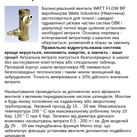
Балансувальний вентиль WATT FLOW BP
виробництва Watts Industries (Німеччина)
застосовується для точної і швидкої
гідравлічної ув'язки частин систем ОВК і
циркуляції питної води щляхом установки
необхідної витрати. Основна перевага -
інтегрований витратомір з шкалою яка
обертається, розміченій в літрах за хвилину.
Правильно відрегульована система
краще керується, економить енергію, а значить - ваші
гроші!
Актуальна витрата зчитується безпосередньо зі шкали
без застосування комп'ютера або спеціальних таблиць.
Прозорий корпус шкали витратоміра НЕ омивається
безпосередньо теплоносієм і таким чином захищений від
забруднення. Точність вимірювання ± 10% дійсного значення
витрати.
Налаштування проводиться за допомогою косо врізаного
вентиля з великим передавальним числом шпинделя. Монтаж
в будь-якому положенні на падаючому або зворотному
трубопроводі. Умовний прохід Ду 15 ... 50 мм. Максимальна
температура 100 ° С при максимальному робочому тиску 10
бар, 120 ° С при 6 бар. Залежно від діаметра діапазон
можливих налаштувань витрати 0,5 - 200 л / хв. Для моделей
Ду 25 ... 50 мм передбачена функція Memo stop, що
забезпечує фіксацію установки вентиля допомогою подвійного
шпинделя.