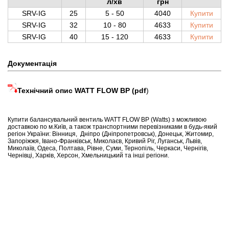
л/хв
грн
SRV-IG
25
5 - 50
4040
Купити
SRV-IG
32
10 - 80
4633
Купити
SRV-IG
40
15 - 120
4633
Купити
Документація
Технічний опис WATT FLOW BP (pdf
)
Купити балансувальний вентиль WATT FLOW BP (Watts) з можливою
доставкою по м.Київ, а також транспортними перевізниками в будь-який
регіон України: Вінниця, Дніпро (Дніпропетровськ), Донецьк, Житомир,
Запоріжжя, Івано-Франківськ, Миколаєв, Кривий Ріг, Луганськ, Львів,
Миколаїв, Одеса, Полтава, Рівне, Суми, Тернопіль, Черкаси, Чернігів,
Чернівці, Харків, Херсон, Хмельницький та інші регіони.