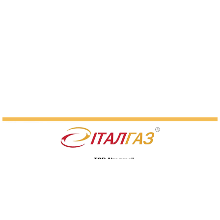
ТОВ "Італгаз"
07400, Київська обл., м. Бровари,
вул. Я. Мудрого, 90
Мапа сайту
(044) 233-21-48