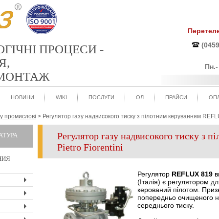
Перетел
(0459
ОГІЧНІ ПРОЦЕСИ -
Я,
Пн.
 МОНТАЖ
НОВИНИ
WIKI
ПОСЛУГИ
ОЛ
ПРАЙСИ
ОПЛ
зу промислові
>
Регулятор газу надвисокого тиску з пілотним керуванням REFLUX
Регулятор газу надвисокого тиску з 
АТУРА
Pietro Fiorentini
НИЯ
Регулятор
REFLUX 819
в
(Італія) є регулятором дл
+
керований пілотом. Приз
попередньо очищеного не
+
середнього тиску.
+