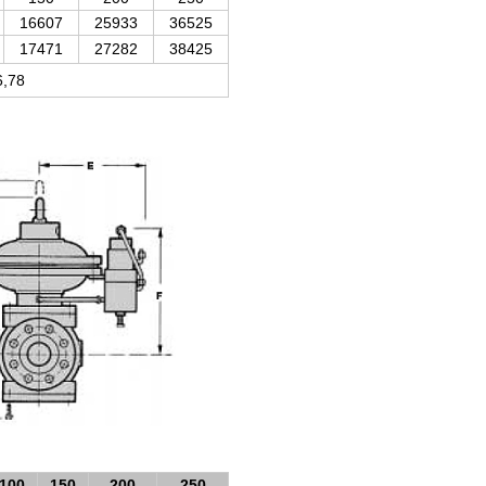
16607
25933
36525
17471
27282
38425
6,78
100
150
200
250