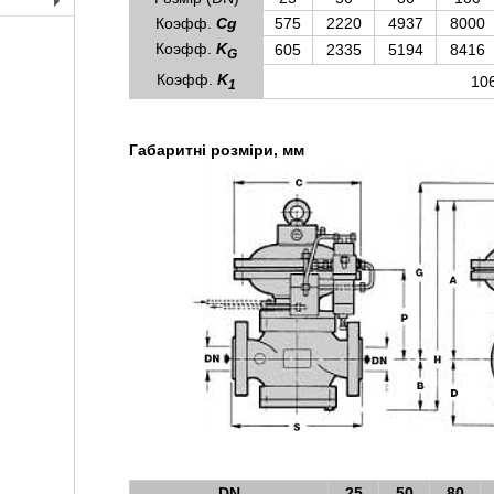
+
Коэфф.
С
g
575
2220
4937
8000
Коэфф.
K
605
2335
5194
8416
G
Коэфф.
K
10
1
Габаритні розміри, мм
DN
25
50
80