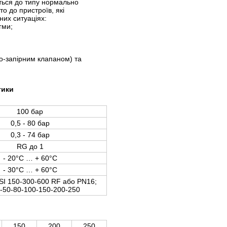
ться до типу нормально
то до пристроїв, які
них ситуаціях:
агми;
о-запірним клапаном) та
тики
100 бар
0,5 - 80 бар
0,3 - 74 бар
RG до 1
-
20°C … +
60°C
-
30°C … +
60°C
SI 150-300-600 RF або PN16;
-50-80-100-150-200-250
150
200
250