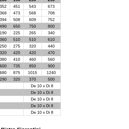
352
451
543
673
368
473
568
708
394
508
609
752
490
650
750
800
190
225
265
340
360
510
510
610
250
275
320
440
320
420
420
470
380
410
460
560
600
735
850
900
680
875
1015
1240
290
320
370
500
De 10 x Di 8
De 10 x Di 8
De 10 x Di 8
De 10 x Di 8
De 10 x Di 8