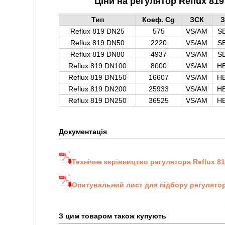
Ціни на регулятор Reflux 819 
Тип
Коеф. Cg
ЗСК
З
Reflux 819 DN25
575
VS/AM
S
Reflux 819 DN50
2220
VS/AM
S
Reflux 819 DN80
4937
VS/AM
S
Reflux 819 DN100
8000
VS/AM
HB
Reflux 819 DN150
16607
VS/AM
HB
Reflux 819 DN200
25933
VS/AM
HB
Reflux 819 DN250
36525
VS/AM
HB
Документація
Технічне керівництво регулятора Reflux 8
Опитувальний лист для підбору регулятор
З цим товаром також купують