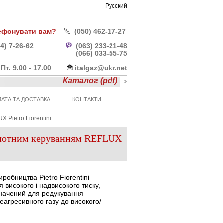
Русский
ефонувати вам?
(050) 462-17-27
4) 7-26-62
(063) 233-21-48
(066) 033-55-
75
- Пт. 9.00 - 17.00
italgaz@ukr.net
Каталог (pdf)
АТА ТА ДОСТАВКА
КОНТАКТИ
 Pietro Fiorentini
пілотним керуванням REFLUX
иробництва Pietro Fiorentini
я високого і надвисокого тиску,
начений для редукування
агресивного газу до високого/