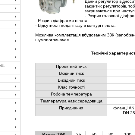
Даний регулятор відноси
+
закритих регуляторів, тоб
закриваються при наступ
+
- Розрив головної діафр
- Розрив діафрагми пілота;
+
- Відсутності подачі газу в контурі пілота.
+
Можлива комплектація вбудованим ЗЗК (запобіжн
+
шумопоглиначем.
+
Технічні характерис
+
+
НІ
Проектний тиск
+
Вхідний тиск
Вихідний тиск
+
Клас точності
+
Робоча температура
+
Температура навк.середовища
+
Приєднання
фланці AN
DN 25
+
+
+
Розмір (DN)
25
50
80
100