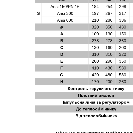
Ansi 150/PN 16
184
254
298
S
Ansi 300
197
267
317
Ansi 600
210
286
336
ø
320
350
430
A
100
130
150
B
278
278
360
C
130
160
200
D
310
310
320
E
260
290
350
F
410
430
530
G
420
480
580
H
170
200
260
Контроль керуючого тиску
Пілотний вихлоп
Імпульсна лінія за регулятором
До теплообміннику
Від теплообмінника