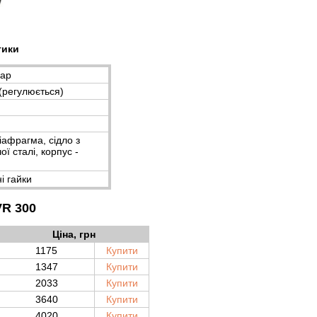
тики
бар
 (регулюється)
іафрагма, сідло з
ї сталі, корпус -
ні гайки
VR 300
Ціна,
грн
1175
Купити
1347
Купити
2033
Купити
3640
Купити
4020
Купити