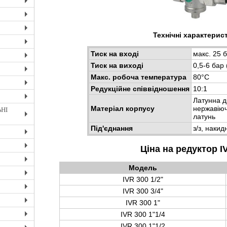
+
+
Технічні характерис
+
+
Тиск на вході
макс. 25 
+
Тиск на виході
0,5-6 бар
+
Макс. робоча температура
80°С
Редукційне співвідношення
10:1
+
Латунна д
+
Матеріал корпусу
нержавіючо
НІ
латунь
+
Під'єднання
з/з, накид
+
Ціна на редуктор I
+
+
Модель
IVR 300 1/2"
+
IVR 300 3/4"
+
IVR 300 1"
+
IVR 300 1"1/4
+
IVR 300 1"1/2