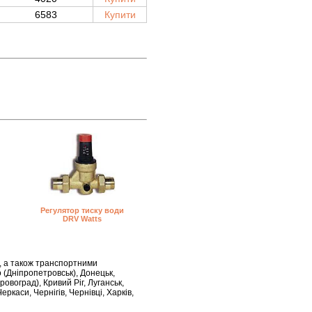
6583
Купити
Регулятор тиску води
DRV Watts
, а також транспортними
о (Дніпропетровськ), Донецьк,
овоград), Кривий Ріг, Луганськ,
еркаси, Чернігів, Чернівці, Харків,