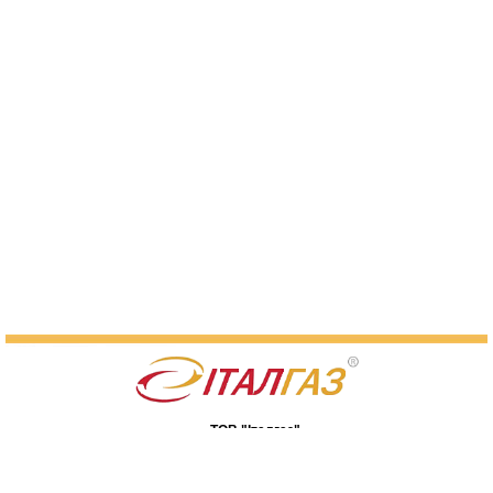
ТОВ "Італгаз"
07400, Київська обл., м. Бровари,
вул. Я. Мудрого, 90