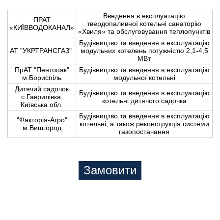
Введення в експлуатацію
ПРАТ
твердопаливної котельні санаторію
«КИЇВВОДОКАНАЛ»
«Хвиля» та обслуговування теплопунктів
Будівництво та введення в експлуатацію
АТ "УКРТРАНСГАЗ"
модульних котелень потужністю 2,1-4,5
МВт
ПрАТ "Пентопак"
Будівництво та введення в експлуатацію
м.Бориспіль
модульної котельні
Дитячий садочок
Будівництво та введення в експлуатацію
с.Гаврилівка,
котельні дитячого садочка
Київська обл.
Будівництво та введення в експлуатацію
"Факторія-Агро"
котельні, а також реконструкція системи
м.Вишгород
газопостачання