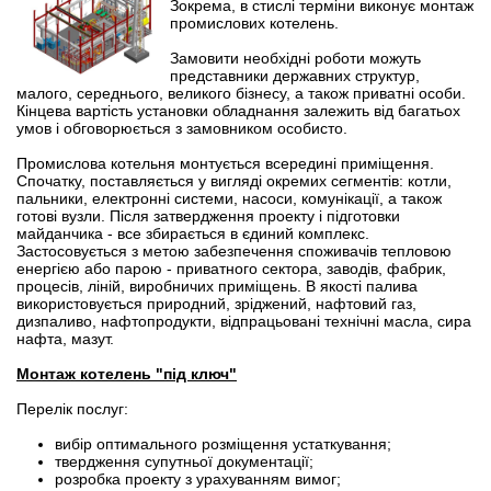
Зокрема, в стислі терміни виконує монтаж
промислових котелень.
Замовити необхідні роботи можуть
представники державних структур,
малого, середнього, великого бізнесу, а також приватні особи.
Кінцева вартість установки обладнання залежить від багатьох
умов і обговорюється з замовником особисто.
Промислова котельня монтується всередині приміщення.
Спочатку, поставляється у вигляді окремих сегментів: котли,
пальники, електронні системи, насоси, комунікації, а також
готові вузли. Після затвердження проекту і підготовки
майданчика - все збирається в єдиний комплекс.
Застосовується з метою забезпечення споживачів тепловою
енергією або парою - приватного сектора, заводів, фабрик,
процесів, ліній, виробничих приміщень. В якості палива
використовується природний, зріджений, нафтовий газ,
дизпаливо, нафтопродукти, відпрацьовані технічні масла, сира
нафта, мазут.
Монтаж котелень "під ключ"
Перелік послуг:
вибір оптимального розміщення устаткування;
твердження супутньої документації;
розробка проекту з урахуванням вимог;