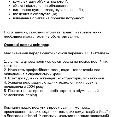
комплектація об'єкта "під ключ";
збірка і підключення обладнання;
виконання пусконалагоджувальних робіт;
введення в експлуатацію;
виведення об'єкта на проектні потужності.
Після запуску, замовник отримає гарантії - забезпечення
необхідної якості, технічне обслуговування.
Основні плюси співпраці
Має значення перерахувати ключові переваги ТОВ «Італгаз».
1. Лояльна цінова політика, орієнтована на нових, постійних
клієнтів.
2. Наявність професійного газо-, водо-, теплотехнічного
обладнання з європейських країн.
3. Штат досвідчених інженерів, конструкторів, монтажників.
4. Успішна реалізація складних технологічних проектів,
починаючи з 2004 року.
5. Початок та завершення робіт, строго, в обумовлений з
замовником період.
Компанія надає послуги з проектування, монтажу,
прокладання газових, водяних, теплових комунікацій в Україні,
в Броварах, в Києві. У списку унікальних торгових пропозицій -