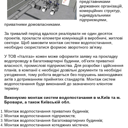
представниками
державних організацій,
комерційних структур,
індивідуальними
підприємцями,
приватними домовласниками.
За тривалий період вдалося реалізувати не один десяток
проектів, прокласти кілометри комунікацій в виробничі, житлові
сектори. Щоб замовити монтаж системи водопостачання,
необхідно скористатися формою зворотного зв'язку.
У ТОВ «Італгаз» кожен може оформити заявку на прокладку
водопроводу в багатоквартирні будинки, об'єкти приватної
власності, промислові підприємства. Для розробки і здійснення
планів, в компанії є необхідні дозвільні документи та необхідні
узгодження, тому робота ведеться без порушень законодавчих
актів з дотриманням прийнятих стандартів. Монтаж систем
водопостачання буде виконаний до зазначеного клієнтом
терміну.
Виконуємо монтаж систем водопостачання в м.Київ та м.
Бровари, а також Київській обл.
Монтаж водопостачання приватних будинків;
Монтаж водопостачання підприємств;
Монтаж водопостачання багатоквартирних будинків;
Монтаж водопостачання котеджних містечок.