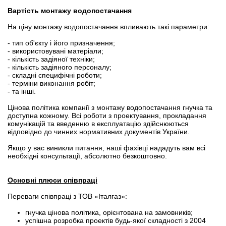
Вартість монтажу водопостачання
На ціну монтажу водопостачання впливають такі параметри:
- тип об'єкту і його призначення;
- використовувані матеріали;
- кількість задіяної техніки;
- кількість задіяного персоналу;
- складні специфічні роботи;
- терміни виконання робіт;
- та інші.
Цінова політика компанії з монтажу водопостачання гнучка та
доступна кожному. Всі роботи з проектування, прокладання
комунікацій та введенню в експлуатацію здійснюються
відповідно до чинних нормативних документів України.
Якщо у вас виникли питання, наші фахівці нададуть вам всі
необхідні консультації, абсолютно безкоштовно.
Основні плюси співпраці
Переваги співпраці з ТОВ «Італгаз»:
гнучка цінова політика, орієнтована на замовників;
успішна розробка проектів будь-якої складності з 2004