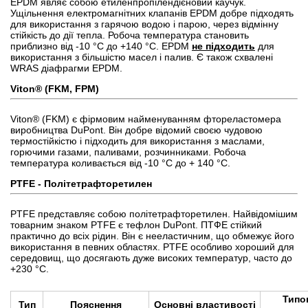
EPDM являє собою етиленпропілендієновий каучук.
Ущільнення електромагнітних клапанів EPDM добре підходять
для використання з гарячою водою і парою, через відмінну
стійкість до дії тепла. Робоча температура становить
приблизно від -10 °C до +140 °C. EPDM
не підходить
для
використання з більшістю масел і палив. Є також схвалені
WRAS діафрагми EPDM.
Viton® (FKM, FPM)
Viton® (FKM) є фірмовим найменуванням фтореластомера
виробництва DuPont. Він добре відомий своєю чудовою
термостійкістю і підходить для використання з маслами,
горючими газами, паливами, розчинниками. Робоча
температура коливається від -10 °C до + 140 °C.
PTFE
- Політетрафторетилен
PTFE представляє собою політетрафторетилен. Найвідомішим
товарним знаком PTFE є тефлон DuPont. ПТФЕ стійкий
практично до всіх рідин. Він є нееластичним, що обмежує його
використання в певних областях. PTFE особливо хороший для
середовищ, що досягають дуже високих температур, часто до
+230 °C.
Типо
Тип
Пояснення
Основні властивості