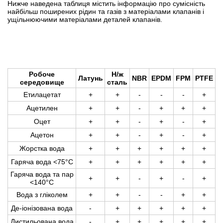
Нижче наведена таблиця містить інформацію про сумісність
найбільш поширених рідин та газів з матеріалами клапанів і
ущільнюючими матеріалами деталей клапанів.
Робоче
Н/ж
Латунь
NBR
EPDM
FPM
PTFE
середовище
сталь
Етилацетат
+
+
-
-
-
+
Ацетилен
+
+
-
+
+
+
Оцет
+
+
-
+
-
+
Ацетон
+
+
-
+
-
+
Жорстка вода
+
+
+
+
+
+
Гаряча вода <75°C
+
+
+
+
+
+
Гаряча вода та пар
+
+
-
+
-
+
<140°C
Вода з гліколем
+
+
-
-
+
+
Де-іонізована вода
-
+
+
+
+
+
Дистильована вода
-
+
+
+
+
+