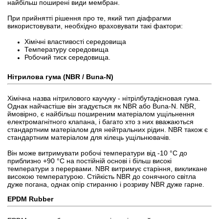
найбільш поширені види мембран.
При прийнятті рішення про те, який тип діафрагми
використовувати, необхідно враховувати такі фактори:
Хімічні властивості середовища
Температуру середовища
Робочий тиск середовища.
Нітрилова гума (NBR / Buna-N)
Хімічна назва нітрилового каучуку - нітрілбутадієновая гума.
Однак найчастіше він згадується як NBR або Buna-N. NBR,
ймовірно, є найбільш поширеним матеріалом ущільнення
електромагнітного клапана, і багато хто з них вважаються
стандартним матеріалом для нейтральних рідин. NBR також є
стандартним матеріалом для кілець ущільнювачів.
Він може витримувати робочі температури від -10 °C до
приблизно +90 °C на постійній основі і більш високі
температури з перервами. NBR витримує старіння, викликане
високою температурою. Стійкість NBR до сонячного світла
дуже погана, однак опір стиранню і розриву NBR дуже гарне.
EPDM Rubber