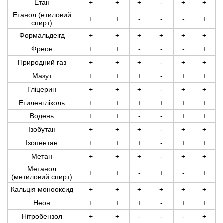
Етан
+
+
+
-
+
+
Етанол (етиловий
+
+
-
-
-
+
спирт)
Формальдеігд
+
+
+
+
+
+
Фреон
+
+
-
-
-
+
Природний газ
+
+
+
-
+
+
Мазут
+
+
+
-
+
+
Гліцерин
+
+
+
-
+
+
Етиленгліколь
+
+
+
+
+
+
Водень
+
+
-
-
+
+
Ізобутан
+
+
+
-
+
+
Ізопентан
+
+
+
-
+
+
Метан
+
+
+
-
+
+
Метанол
+
+
-
+
-
+
(метиловий спирт)
Кальція монооксид
+
+
+
+
+
+
Неон
+
+
+
-
+
+
Нітробензол
+
+
-
-
-
+