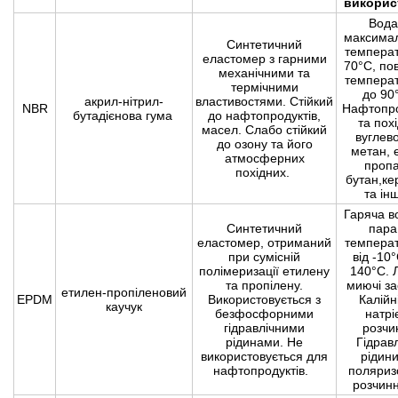
викорис
Вода
максима
Синтетичний
темпера
еластомер з гарними
70°С, пов
механічними та
темпера
термічними
до 90
акрил-нітрил-
властивостями. Стійкий
NBR
Нафтопро
бутадієнова гума
до нафтопродуктів,
та похі
масел. Слабо стійкий
вуглево
до озону та його
метан, 
атмосферних
пропа
похідних.
бутан,ке
та ін
Гаряча в
Синтетичний
пара
еластомер, отриманий
темпера
при сумісній
від -10
полімеризації етилену
140°С. 
та пропілену.
миючі за
етилен-пропіленовий
ЕРDМ
Використовується з
Калійн
каучук
безфосфорними
натрі
гідравлічними
розчи
рідинами. Не
Гідравл
використовується для
рідини
нафтопродуктів.
поляриз
розчинн