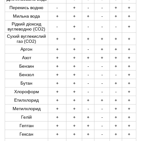
Перекись водню
-
+
-
-
+
+
Мильна вода
+
+
+
-
+
+
Рідкий діоксид
-
+
-
-
-
+
вуглеводню (СО2)
Сухий вуглекислий
+
+
+
+
+
+
газ (СО2)
Аргон
+
+
-
+
+
+
Азот
+
+
+
+
+
+
Бензин
+
+
-
-
+
+
Бензол
+
+
-
-
-
+
Бутан
+
+
-
-
+
+
Хлороформ
+
+
-
-
-
+
Етилхлорид
+
+
+
+
+
+
Метилхлорид
+
+
-
-
+
+
Гелій
+
+
+
-
+
+
Гептан
+
+
+
-
+
+
Гексан
+
+
+
-
+
+