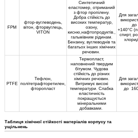
Синтетичний
еластомер, отриманий
з фтор пропілену.
Для зага
Добра стійкість до
викорис
фтор-вуглеводень,
високих температур,
до
FPM
вітон, фторвуглець,
озону,
+140°С (п
VITON
кисню,нафтопродуктів.,
спирт, р
гальмівним рідинам.
хлорид
Бензину, вуглеводнів та
багатьох інших хімічних
речовин.
Термопласт,
наповнений твердим
бітумом. Чудова
стійкість до різних
Тефлон,
хімічних речовин.
Для зага
PTFE
політетрафторетилен,
Витримує високі
викорис
фторопласт
температури. Слабка
до 160
еластичність
покращується
мінеральними
добавками.
Таблиця хімічної стійкості матеріалів корпусу та
ущільнень