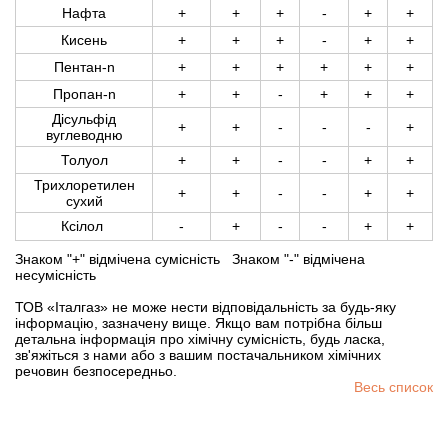
Нафта
+
+
+
-
+
+
Кисень
+
+
+
-
+
+
Пентан-n
+
+
+
+
+
+
Пропан-n
+
+
-
+
+
+
Дісульфід
+
+
-
-
-
+
вуглеводню
Толуол
+
+
-
-
+
+
Трихлоретилен
+
+
-
-
+
+
сухий
Ксілол
-
+
-
-
+
+
Знаком "+" відмічена сумісність Знаком "-" відмічена
несумісність
ТОВ «Італгаз» не може нести відповідальність за будь-яку
інформацію, зазначену вище. Якщо вам потрібна більш
детальна інформація про хімічну сумісність, будь ласка,
зв'яжіться з нами або з вашим постачальником хімічних
речовин безпосередньо.
Весь список