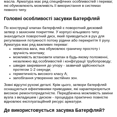
масла. Арматура має ряд специфічних особливостей і переваг,
які обумовлюють можливість її використання в системах
певного типу.
Головні особливості засувки Батерфляй
По конструкції клапан батерфляй є поворотний дисковий
затвор з захисним покриттям. У корпусі кільцевого типу
знаходиться поворотний диск, який приводиться в рух для
регулювання потужності потоку рідини або перекриття її руху.
Арматура має ряд важливих переваг:
невисока вага, яка обумовлює граничну простоту і
зручність монтажу;
можливість встановити клапан в будь-якому положенні,
незалежно від особливостей і конфігурації трубопроводу;
швидке закривання до упору - зазвичай здійснюється
протягом 1-2 секунди;
герметичність високого класу А;
запобігання утворенню застійних зон.
Зовні відсутні рухомі деталі. Крім цього, затвори батерфляй
оснащуються ефективними приводами, які характеризуються
високою ремонтопридатністю. Передбачена можливість заміни
вузла з вкладишем і диском - процедура практично повністю
відновлює експлуатаційний ресурс арматури.
Де використовується засувка Батерфляй?