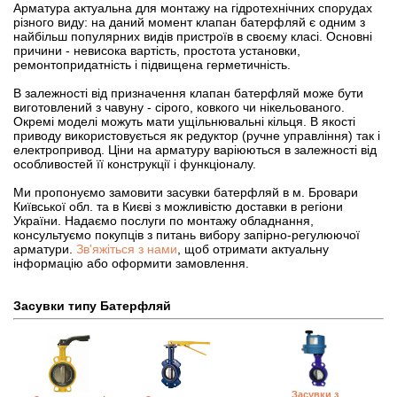
Арматура актуальна для монтажу на гідротехнічних спорудах
різного виду: на даний момент клапан батерфляй є одним з
найбільш популярних видів пристроїв в своєму класі. Основні
причини - невисока вартість, простота установки,
ремонтопридатність і підвищена герметичність.
В залежності від призначення клапан батерфляй може бути
виготовлений з чавуну - сірого, ковкого чи нікельованого.
Окремі моделі можуть мати ущільнювальні кільця. В якості
приводу використовується як редуктор (ручне управління) так і
електропривод. Ціни на арматуру варіюються в залежності від
особливостей її конструкції і функціоналу.
Ми пропонуємо замовити засувки батерфляй в м. Бровари
Київської обл. та в Києві з можливістю доставки в регіони
України. Надаємо послуги по монтажу обладнання,
консультуємо покупців з питань вибору запірно-регулюючої
арматури.
Зв'яжіться з нами
, щоб отримати актуальну
інформацію або оформити замовлення.
Засувки типу Батерфляй
Засувки з