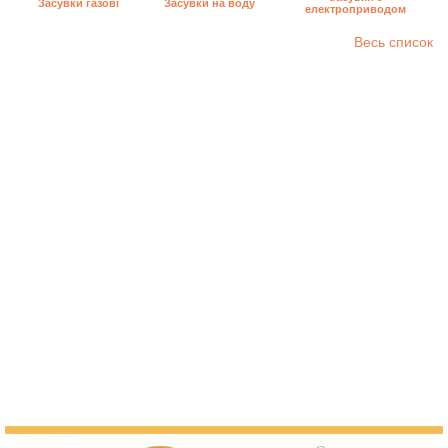
Засувки на воду
Засувки газові
електроприводом
Весь список