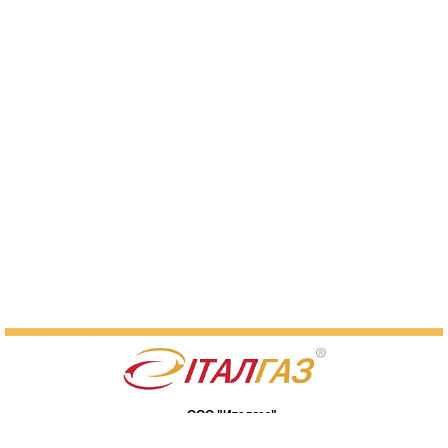
ООО "Италгаз"
07400, Киевская обл., г. Бровары,