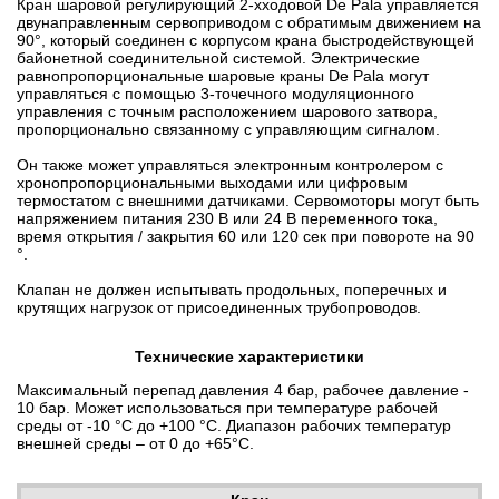
Кран шаровой регулирующий 2-хходовой De Pala управляется
двунаправленным сервоприводом с обратимым движением на
90°, который соединен с корпусом крана быстродействующей
байонетной соединительной системой. Электрические
равнопропорциональные шаровые краны De Pala могут
управляться с помощью 3-точечного модуляционного
управления с точным расположением шарового затвора,
пропорционально связанному с управляющим сигналом.
Он также может управляться электронным контролером с
хронопропорциональными выходами или цифровым
термостатом с внешними датчиками. Сервомоторы могут быть
напряжением питания 230 В или 24 В переменного тока,
время открытия / закрытия 60 или 120 сек при повороте на 90
°.
Клапан не должен испытывать продольных, поперечных и
крутящих нагрузок от присоединенных трубопроводов.
Технические характеристики
Максимальный перепад давления 4 бар, рабочее давление -
10 бар. Может использоваться при температуре рабочей
среды от
-10 °C
до +100 °С. Диапазон рабочих температур
внешней среды – от 0 до +65°С.