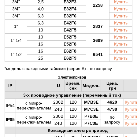
3/4"
2,5
E32F3
Купить
2258
3/4"
4,0
E32F4
Купить
3/4"
6,3
E32F6
Купить
6,3
E42F6
Купить
1"
2837
10
E42F5
Купить
10
E52F5
Купить
1" 1/4
3699
16
E52F8
Купить
16
E62F8
Купить
1" 1/2
6541
25
E62F9
Купить
*модель с накидными гайками (серия B) - по запросу
Электропривод
Время
,
Цена,
IP
U
Модель
сек
грн
3-х проводное управление (переменный ток)
230В
120
M7B3E
4620
Купит
с микро-
IP54
переключателем
24В
120
M7C3E
4798
Купит
230В
120
P7B3E
Купит
с микро-
по
IP65
переключателем
запросу
24В
120
P7C3E
Купит
Командный электропривод