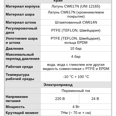
Кран
Материал корпуса
Латунь CW617N (UNI 12165)
Латунь CW617N (хромникелевое
Материал шара
покрытие)
Материал штока
Штампованный CW614N
Регулировочный
PTFE (TEFLON, Швейцария)
диск
Уплотнение шара
PTFE (TEFLON, Швейцария),
и штока
кольца EPDM
Давление
10 бар
Максимальный
4 бар
перепад давления
вода, вода с гликолем или другая
Рабочая среда
жидкость совместимая с PTFE и EPDM
Температура
-10 °C + 100 °C
рабочей среды
Электропривод
Переменный ток
Напряжение
220 В
24 В
питания
Мощность
4 Вт
Крутящий момент
7Нм (~ 70 кг × см)