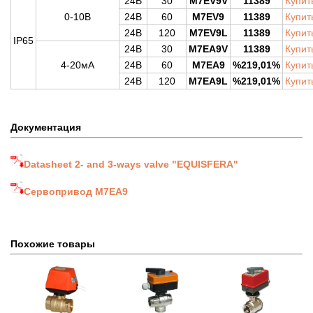
24В
30
M7EV9V
11389
Купит
0-10В
24В
60
M7EV9
11389
Купит
24В
120
M7EV9L
11389
Купит
IP65
24В
30
M7EA9V
11389
Купит
4-20мА
24В
60
M7EA9
%
219,01
%
Купит
24В
120
M7EA9L
%
219,01
%
Купит
Документация
Datasheet 2- and 3-ways valve "EQUISFERA"
Сервопривод M7EA9
Похожие товары