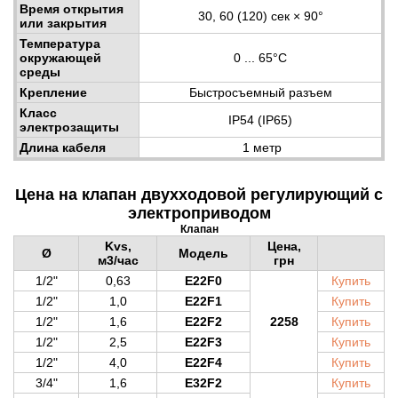
Время открытия
30, 60 (120) сек × 90°
или закрытия
Температура
окружающей
0 ... 65°C
среды
Крепление
Быстросъемный разъем
Класс
IP54 (IP65)
электрозащиты
Длина кабеля
1 метр
Цена на клапан двухходовой регулирующий с
электроприводом
Клапан
Kvs,
Цена,
Ø
Модель
м3/час
грн
1/2"
0,63
E22F0
Купить
1/2"
1,0
E22F1
Купить
1/2"
1,6
E22F2
2258
Купить
1/2"
2,5
E22F3
Купить
1/2"
4,0
E22F4
Купить
3/4"
1,6
E32F2
Купить