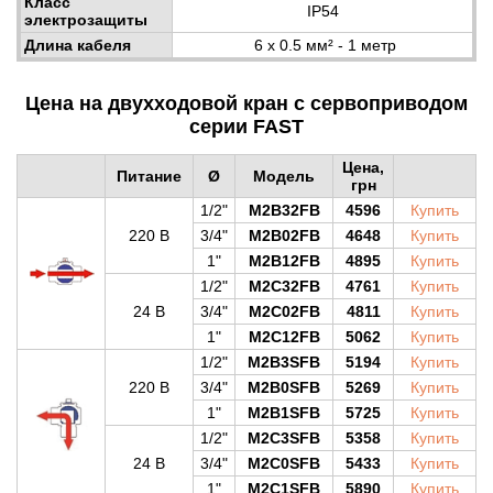
Класс
IP54
электрозащиты
Длина кабеля
6 x 0.5 мм² - 1 метр
Цена на двухходовой кран с сервоприводом
серии FAST
Цена,
Питание
Ø
Модель
грн
1/2"
M2B32FB
4596
Купить
220 В
3/4"
M2B02FB
4648
Купить
1"
M2B12FB
4895
Купить
1/2"
M2C32FB
4761
Купить
24 В
3/4"
M2C02FB
4811
Купить
1"
M2C12FB
5062
Купить
1/2"
M2B3SFB
5194
Купить
220 В
3/4"
M2B0SFB
5269
Купить
1"
M2B1SFB
5725
Купить
1/2"
M2C3SFB
5358
Купить
24 В
3/4"
M2C0SFB
5433
Купить
1"
M2C1SFB
5890
Купить