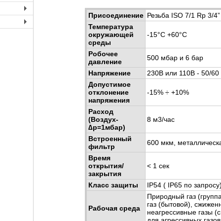
+
Присоединение
Резьба ISO 7/1 Rp 3/4” 
+
Температура
+
окружающей
-15°С +60°С
среды
Робочее
500 мбар и 6 бар
давление
Напряжение
230В или 110В - 50/60
Допустимое
отклонение
-15% ÷ +10%
напряжения
Расход
(Воздух-
8 м3/час
∆p=1мбар)
Встроенный
600 мкм, металлическ
фильтр
Время
открытия/
< 1 сек
закрытия
Класс защиты
IP54 ( IP65 по запросу
Природный газ (группа
газ (бытовой), сжижен
Рабочая среда
неагрессивные газы (
для агрессивных газо