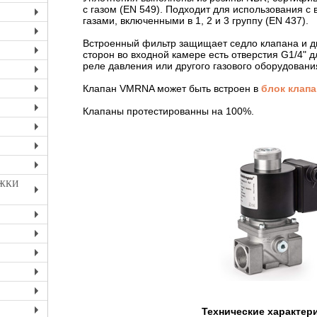
+
с газом (EN 549). Подходит для использования с
газами, включенными в 1, 2 и 3 группу (EN 437).
+
+
Встроенный фильтр защищает седло клапана и ди
сторон во входной камере есть отверстия G1/4" 
+
реле давления или другого газового оборудовани
+
Клапан VMRNA может быть встроен в
блок клапа
+
Клапаны протестированны на 100%.
+
+
+
+
ИЖКИ
+
+
+
+
+
+
Технические характер