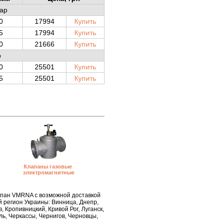
ар
0
17994
Купить
5
17994
Купить
0
21666
Купить
р
0
25501
Купить
5
25501
Купить
Клапаны газовые
электромагнитные
апан VMRNA с возможной доставкой
й регион Украины: Винница, Днепр,
 Кропивницкий, Кривой Рог, Луганск,
ль, Черкассы, Чернигов, Черновцы,