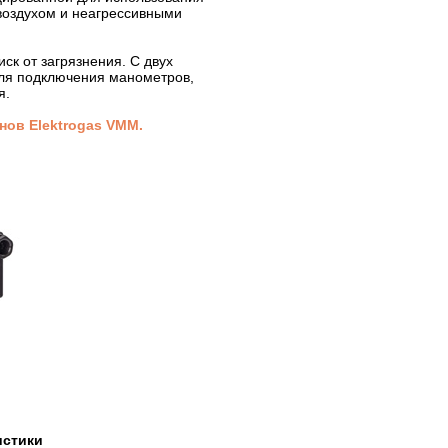
 воздухом и неагрессивными
ск от загрязнения. C двух
для подключения манометров,
я.
нов Elektrogas VMM.
истики