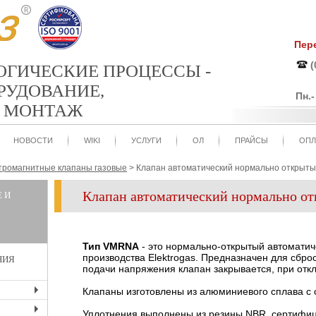
Пер
(
ЛОГИЧЕСКИЕ ПРОЦЕССЫ -
РУДОВАНИЕ,
Пн.
И МОНТАЖ
НОВОСТИ
WIKI
УСЛУГИ
ОЛ
ПРАЙСЫ
ОПЛ
тромагнитные клапаны газовые
>
Клапан автоматический нормально откры
Клапан автоматический нормально 
 И
Тип VMRNA
- это нормально-открытый автоматич
производства Elektrogas. Предназначен для сбро
НИЯ
подачи напряжения клапан закрывается, при откл
Клапаны изготовлены из алюминиевого сплава с 
+
Уплотнения выполнены из резины NBR, сертифи