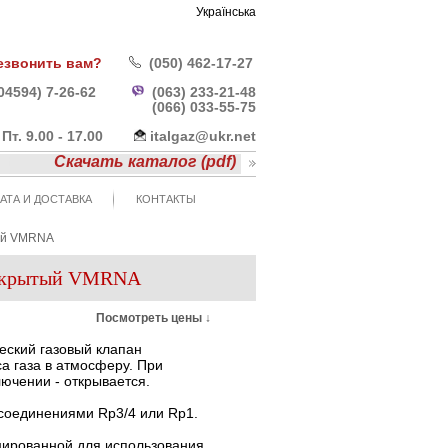
Українська
езвонить вам?
(050) 462-17-27
04594) 7-26-62
(063) 233-21-48
(066) 033-55-
75
- Пт. 9.00 - 17.00
italgaz@ukr.net
Скачать каталог (pdf)
АТА И ДОСТАВКА
КОНТАКТЫ
тый VMRNA
открытый VMRNA
Посмотреть цены ↓
еский газовый клапан
са газа в атмосферу. При
ючении - открывается.
соединениями Rp3/4 или Rp1.
цированной для использования