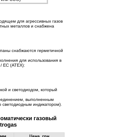
ходящем для агрессивных газов
етных металлов и снабжена
лапаны снабжаются герметичной
полнения для использования в
 / ЕС (ATEX):
кой и светодиодом, который
соединением, выполненным
о светодиодным индикатором).
томатически газовый
trogas
 мм
Цена, грн