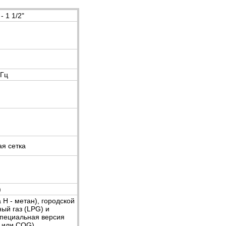
- 1 1/2"
 Гц
ая сетка
)
 Н - метан), городской
ный газ (LPG) и
специальная версия
в или COG)