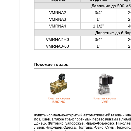
Давление до 500 мб
VMRNA2
3/4"
2
VMRNA3
1"
2
VMRNA4
1 1/2"
4
Давление до 6 ба
VMRNA2-60
3/4"
2
VMRNA3-60
1"
2
Похожие товары
Клапан серии
Клапан серии
E207 NO
VMR
Купить нормально-открытый автоматический газовый кл
по г. Киев, а также транспортными перевозчиками в любо
Донецк, Житомир, Запорожье, Ивано-Франковск, Николаев,
Львов, Николаев, Одесса, Полтава, Ровно, Сумы, Тернопо