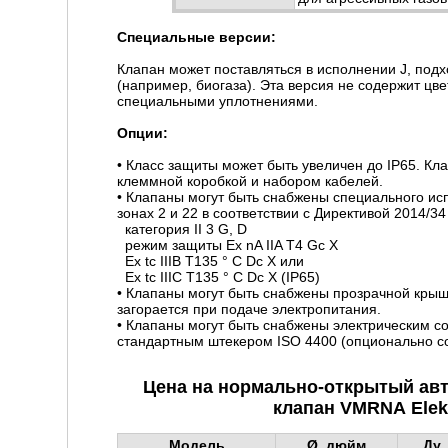
Специальные версии:
Клапан может поставляться в исполнении J, под
(например, биогаза). Эта версия не содержит цв
специальными уплотнениями.
Опции:
• Класс защиты может быть увеличен до IP65. К
клеммной коробкой и набором кабелей.
• Клапаны могут быть снабжены специального ис
зонах 2 и 22 в соответствии с Директивой 2014/34
категория II 3 G, D
режим защиты Ex nA IIA T4 Gc X
Ex tc IIIB T135 ° C Dc X или
Ex tc IIIC T135 ° C Dc X (IP65)
• Клапаны могут быть снабжены прозрачной крыш
загорается при подаче электропитания.
• Клапаны могут быть снабжены электрическим 
стандартным штекером ISO 4400 (опционально с
Цена на нормально-открытый ав
клапан VMRNA Elek
Модель
Ø,
дюйм
Ду,