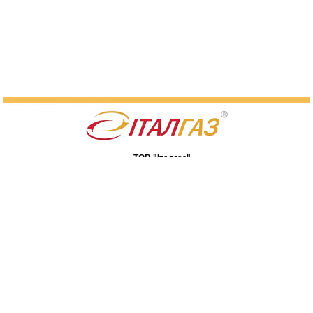
ТОВ "Італгаз"
07400, Київська обл., м. Бровари,
вул. Я. Мудрого, 90
Мапа сайту
(044) 233-21-48
(04594) 7-26-63
(050) 462-17-27
(063) 233-21-48
Перетелефонувати вам?