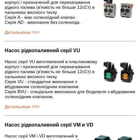
корпусі і призначений для перекачування
рідкого палива (в'язкість не більше 12сСт) в
пальниках високого тиску.
Серія А - має соленоїдний клапан.
Серія AD - виконання без соленоїда.
Детальніше >>>
Насос
рідкопаливний серії
VU
Насос серії VU виготовлений в пластиковому
корпусі і призначений для перекачування
рідкого палива (в'язкість не більше 12сСт) в
пальниках високого тиску.
Серія VU - стандартне виконання з
вбудованим соленоїдним клапаном.
Серія BVU - спеціальне виконання для біодизеля з вбудованим
соленоїдним клапаном.
Детальніше >>>
Насос рідкопаливний серії VM и VD
Насос серії VM і VD виготовлений в